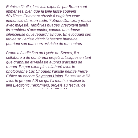
Peints à l’huile, les ciels exposés par Bruno sont
immenses, bien que la toile fasse souvent
50x70cm. Comment réussir à englober cette
immensité dans un cadre ?
Bruno Dunckel
y réussi
avec majesté. Tantôt les nuages virevoltent tantôt
ils semblent s’accumuler, comme une danse
silencieuse où le regard navigue. En évoquant ses
tableaux, l’artiste décrit l’absence humaine,
pourtant son parcours est riche de rencontres.
Bruno a étudié l’art au Lycée de Sèvres, il a
collaboré à de nombreux projets artistiques en tant
que graphiste et vidéaste auprès d’artistes de
renom. Il a par exemple collaboré avec le
photographe Luc Choquer, l’artiste peintre Pierre
Célice ou encore
Raymond Hains
. Il aussi travaillé
avec le groupe AIR ce qui l’a mené à réaliser le
film
Electronic Performers
, projeté au festival de
Locarno. Avec le diplômé de l’INA Monteur un
métier en poche, il a continué à travailler avec de
multiples artistes et aussi filmé des relevés
scientifiques à travers la Patagonie pour Tara
Expéditions. S’il sait mettre en lumière le travail
d’autres artistes, il a aussi sa propre pratique.
L’œuvre de Bruno Dunckel est d’abord
photographique, un livret de son travail est visible à
La Loggia, on peut y découvrir quelques photos de
l’œuvre « Avant Demain » qui a été exposé à Paris