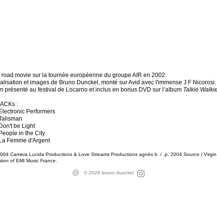
 road movie sur la tournée européenne du groupe AIR en 2002.
alisation et images de Bruno Dunckel, monté sur Avid avec l'immense J.F Nicorosi.
lm présenté au festival de Locarno et inclus en bonus DVD sur l’album
Talkie Walki
ACKs :
 Electronic Performers
 Talisman
Don't be Light
People in the City
 La Femme d'Argent
004 Camera Lucida Productions & Love Streams Productions agnès b. / .p. 2004 Source / Virgin
ision of EMI Music France.
@
© 2026 bruno dunckel