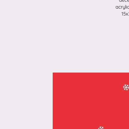
déce
acryli