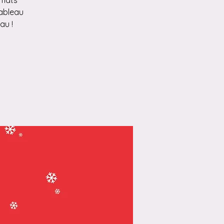
rmats
tableau