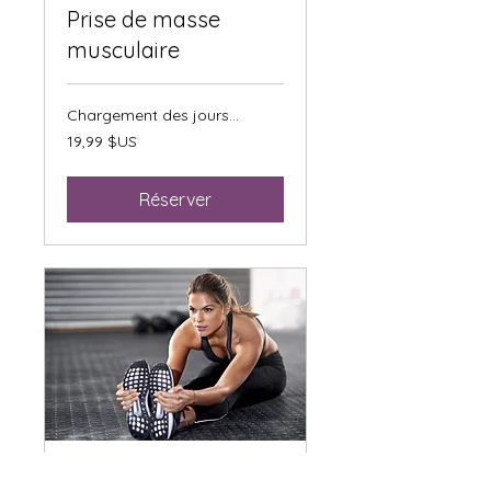
Prise de masse
musculaire
Chargement des jours...
19,99
19,99 $US
dollars
des
États-
Unis
Réserver
Exercices de